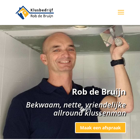
Rob de Bruijn
Bekwaam, nette, vriendelijke
allround klussenman
Maak een afspraak